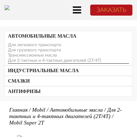
ЗАКАЗАТЬ
АВТОМОБИЛЬНЫЕ МАСЛА
Для легкового транспорта
Для грузового транспорта
Трансмиссионные масла
Для 2-тактных и 4-тактных двигателей (2Т/4Т)
ATF
Для механических трансмиссий
ИНДУСТРИАЛЬНЫЕ МАСЛА
СОЖи
СМАЗКИ
Станочные масла
Гидравлические масла
АНТИФРИЗЫ
Для пищевой промышленности
Для циркуляционных систем
Компрессорные масла
Главная
/
Mobil
/
Автомобильные масла
/
Для 2-
Для холодильных установок
тактных и 4-тактных двигателей (2Т/4Т)
/
Редукторные масла
Для газовых двигателей
Mobil Super 2T
Тракторные масла
Продукты различного назначения
Турбинные масла