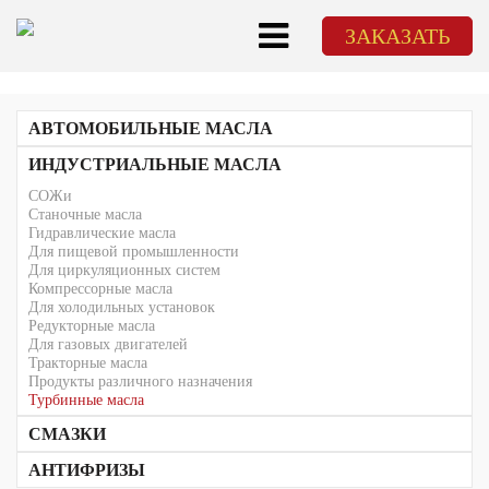
ЗАКАЗАТЬ
АВТОМОБИЛЬНЫЕ МАСЛА
Для легкового транспорта
ИНДУСТРИАЛЬНЫЕ МАСЛА
Для грузового транспорта
СОЖи
Трансмиссионные масла
Станочные масла
Для 2-тактных и 4-тактных двигателей (2Т/4Т)
ATF
Гидравлические масла
Для механических трансмиссий
Для пищевой промышленности
Для циркуляционных систем
Компрессорные масла
Для холодильных установок
Редукторные масла
Для газовых двигателей
Тракторные масла
Продукты различного назначения
Турбинные масла
СМАЗКИ
АНТИФРИЗЫ