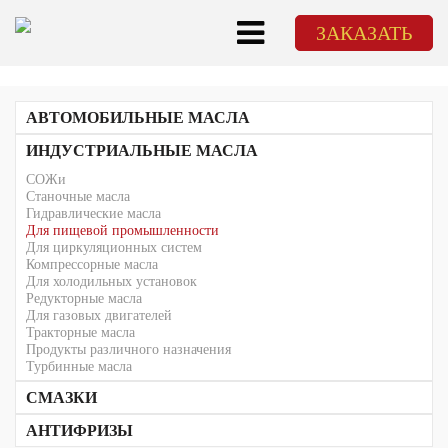
ЗАКАЗАТЬ
АВТОМОБИЛЬНЫЕ МАСЛА
Для легкового транспорта
ИНДУСТРИАЛЬНЫЕ МАСЛА
Для грузового транспорта
СОЖи
Трансмиссионные масла
Станочные масла
Для 2-тактных и 4-тактных двигателей (2Т/4Т)
ATF
Гидравлические масла
Для механических трансмиссий
Для пищевой промышленности
Для циркуляционных систем
Компрессорные масла
Для холодильных установок
Редукторные масла
Для газовых двигателей
Тракторные масла
Продукты различного назначения
Турбинные масла
СМАЗКИ
АНТИФРИЗЫ