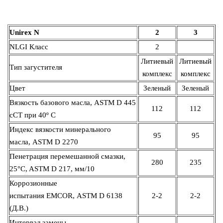
Unirex N
2
3
NLGI Класс
2
Литиевый
Литиевый
Тип загустителя
комплекс
комплекс
Цвет
Зеленый
Зеленый
Вязкость базового масла, ASTM D 445
112
112
сСТ при 40º C
Индекс вязкости минерального
95
95
масла, ASTM D 2270
Пенетрация перемешанной смазки,
280
235
25°C, ASTM D 217, мм/10
Коррозионные
испытания EMCOR, ASTM D 6138
2-2
2-2
(Д.B.)
Интервал замены