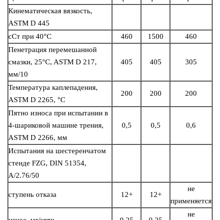
Кинематическая вязкость,
ASTM D 445
сСт при 40°C
460
1500
460
Пенетрация перемешанной
смазки, 25°C, ASTM D 217,
405
405
305
мм/10
Температура каплепадения,
200
200
200
ASTM D 2265, °C
Пятно износа при испытании в
4-шариковой машине трения,
0,5
0,5
0,6
ASTM D 2266, мм
Испытания на шестеренчатом
стенде FZG, DIN 51354,
A/2.76/50
не
ступень отказа
12+
12+
применяется
не
износ, мг/квтч
0,25
0,25