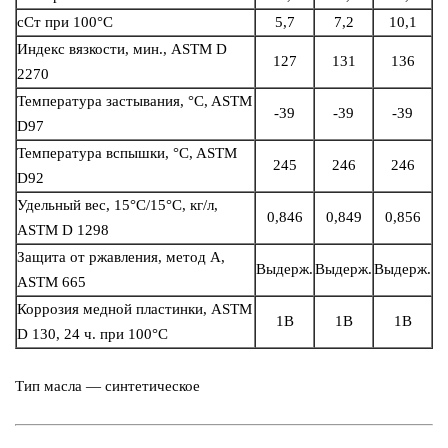
сСт при 100°C
5,7
7,2
10,1
Индекс вязкости, мин., ASTM D
127
131
136
2270
Температура застывания, °C, ASTM
-39
-39
-39
D97
Температура вспышки, °C, ASTM
245
246
246
D92
Удельный вес, 15°С/15°С, кг/л,
0,846
0,849
0,856
ASTM D 1298
Защита от ржавления, метод А,
Выдерж.
Выдерж.
Выдерж.
ASTM 665
Коррозия медной пластинки, ASTM
1B
1B
1B
D 130, 24 ч. при 100°C
Тип масла — синтетическое