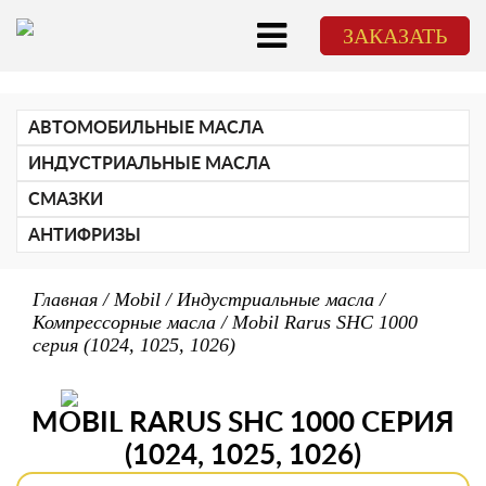
ЗАКАЗАТЬ
АВТОМОБИЛЬНЫЕ МАСЛА
Для легкового транспорта
ИНДУСТРИАЛЬНЫЕ МАСЛА
Для грузового транспорта
СОЖи
Трансмиссионные масла
СМАЗКИ
Станочные масла
Для 2-тактных и 4-тактных двигателей (2Т/4Т)
ATF
Гидравлические масла
АНТИФРИЗЫ
Для механических трансмиссий
Для пищевой промышленности
Для циркуляционных систем
Компрессорные масла
Главная
/
Mobil
/
Индустриальные масла
/
Для холодильных установок
Компрессорные масла
/
Mobil Rarus SHC 1000
Редукторные масла
серия (1024, 1025, 1026)
Для газовых двигателей
Тракторные масла
Продукты различного назначения
Турбинные масла
MOBIL RARUS SHC 1000 СЕРИЯ
(1024, 1025, 1026)