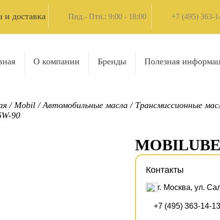
 и доставка
Пнд.- Птн.: 9:00 - 18:00
+7 (495) 363-1
вная
О компании
Бренды
Полезная информа
ая
/
Mobil
/
Автомобильные масла
/
Трансмиссионные мас
5W-90
MOBILUBE 
Контакты
г. Москва, ул. Са
+7 (495) 363-14-1