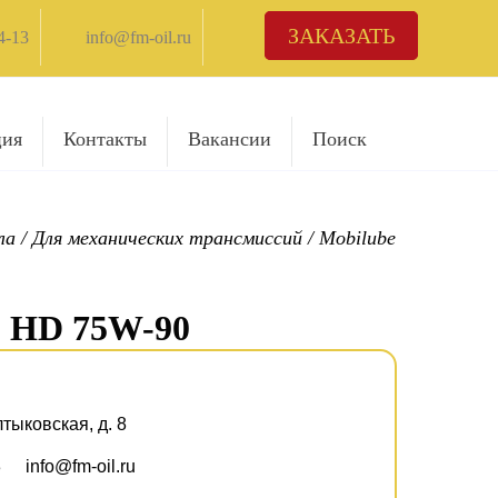
ЗАКАЗАТЬ
4-13
info@fm-oil.ru
ция
Контакты
Вакансии
Поиск
ла
/
Для механических трансмиссий
/
Mobilube
HD 75W-90
лтыковская, д. 8
3
info@fm-oil.ru