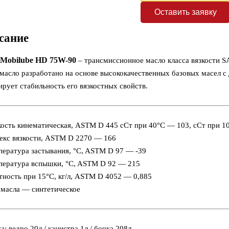
Оставить заявку
сание
Mobilube HD 75W-90
– трансмиссионное масло класса вязкости S
 масло разработано на основе высококачественных базовых масел
ирует стабильность его вязкостных свойств.
кость кинематическая, ASTM D 445 сСт при 40°C — 103, сСт при 1
екс вязкости, ASTM D 2270 — 166
пература застывания, °C, ASTM D 97 — -39
пература вспышки, °C, ASTM D 92 — 215
тность при 15°С, кг/л, ASTM D 4052 — 0,885
 масла — синтетическое
а: ведро 20л / канистра 1л / бочка 208л