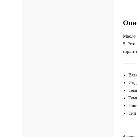
Тракторные масла
Продукты различного назначения
Турбинные масла
Опи
Масло
5. Это
гарант
Вяз
Инд
Тем
Тем
Пло
Тип
Фасовк