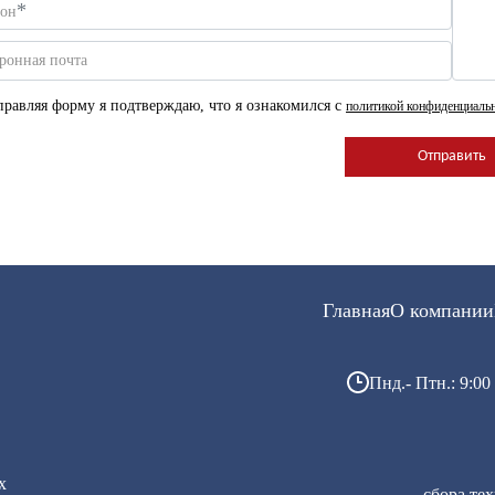
*
фон
ронная почта
равляя форму я подтверждаю, что я ознакомился с
политикой конфиденциаль
Главная
О компании
Пнд.- Птн.: 9:00 
х
сбора те