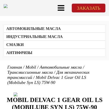
ЗАКАЗАТЬ
АВТОМОБИЛЬНЫЕ МАСЛА
Для легкового транспорта
ИНДУСТРИАЛЬНЫЕ МАСЛА
Для грузового транспорта
СОЖи
Трансмиссионные масла
СМАЗКИ
Станочные масла
Для 2-тактных и 4-тактных двигателей (2Т/4Т)
ATF
Гидравлические масла
АНТИФРИЗЫ
Для механических трансмиссий
Для пищевой промышленности
Для циркуляционных систем
Компрессорные масла
Главная
/
Mobil
/
Автомобильные масла
/
Для холодильных установок
Трансмиссионные масла
/
Для механических
Редукторные масла
трансмиссий
Для газовых двигателей
/
Mobil Delvac 1 Gear Oil LS
Тракторные масла
(Mobilube Syn LS) 75W-90
Продукты различного назначения
Турбинные масла
MOBIL DELVAC 1 GEAR OIL LS
(MOBILUBE SYN LS) 75W-90