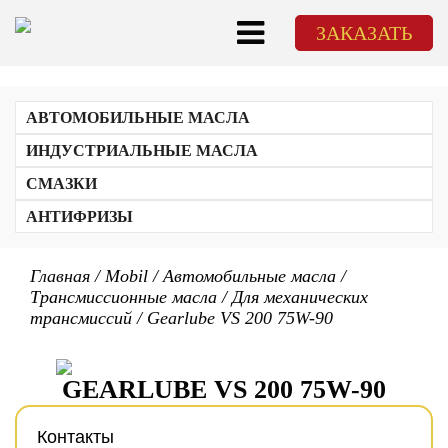
ЗАКАЗАТЬ
АВТОМОБИЛЬНЫЕ МАСЛА
Для легкового транспорта
ИНДУСТРИАЛЬНЫЕ МАСЛА
Для грузового транспорта
СОЖи
Трансмиссионные масла
СМАЗКИ
Станочные масла
Для 2-тактных и 4-тактных двигателей (2Т/4Т)
ATF
Гидравлические масла
АНТИФРИЗЫ
Для механических трансмиссий
Для пищевой промышленности
Для циркуляционных систем
Компрессорные масла
Главная
/
Mobil
/
Автомобильные масла
/
Для холодильных установок
Трансмиссионные масла
/
Для механических
Редукторные масла
трансмиссий
Для газовых двигателей
/
Gearlube VS 200 75W-90
Тракторные масла
Продукты различного назначения
Турбинные масла
GEARLUBE VS 200 75W-90
Контакты