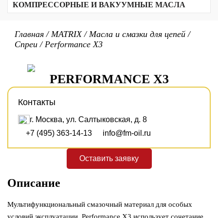
Трансформаторные масла
Биоразлагаемые смазки
Кальциевый комплекс
КОМПРЕССОРНЫЕ И ВАКУУМНЫЕ МАСЛА
Алюминиевый комплекс
Прочие продукты
Масла для резки стекла
Текстильные масла
Биоразлагаемые масла
Вакуумные масла
Полимочевина
Неорганические
Масла для воздушных компрессоров
Главная
/
MATRIX
/
Масла и смазки для цепей
/
Сульфонат кальция
Для холодильных компрессоров
Спреи
/
Performance X3
Бариевый комплекс
Для газовых компрессоров
Бентонитовые
PTFE/PFPE
Литиевые
PERFORMANCE X3
Литиевый комплекс
Контакты
г. Москва, ул. Салтыковская, д. 8
+7 (495) 363-14-13
info@fm-oil.ru
Оставить заявку
Описание
Мультифункциональный смазочный материал для особых
условий эксплуатации. Performance X3 использует сочетание