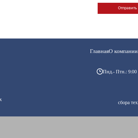
Главная
О компании
Пнд.- Птн.: 9:00 
х
сбора те