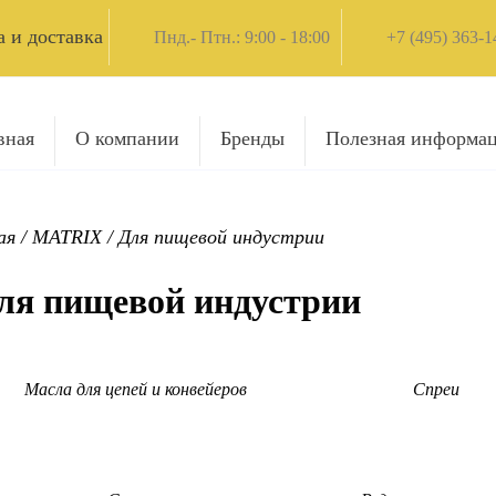
 и доставка
Пнд.- Птн.: 9:00 - 18:00
+7 (495) 363-1
вная
О компании
Бренды
Полезная информа
ая
/
MATRIX
/
Для пищевой индустрии
ля пищевой индустрии
Масла для цепей и конвейеров
Спреи