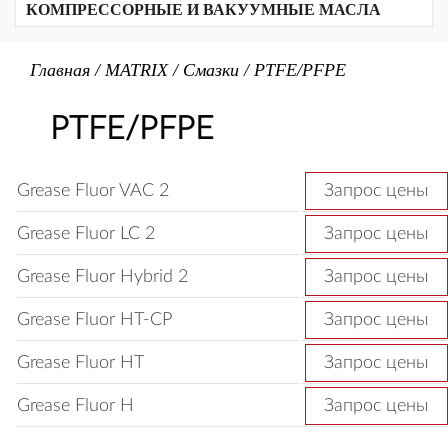
Трансформаторные масла
Биоразлагаемые смазки
Кальциевый комплекс
КОМПРЕССОРНЫЕ И ВАКУУМНЫЕ МАСЛА
Алюминиевый комплекс
Прочие продукты
Масла для резки стекла
Текстильные масла
Биоразлагаемые масла
Вакуумные масла
Полимочевина
Неорганические
Масла для воздушных компрессоров
Главная
/
MATRIX
/
Смазки
/
PTFE/PFPE
Сульфонат кальция
Для холодильных компрессоров
Бариевый комплекс
Для газовых компрессоров
Бентонитовые
PTFE/PFPE
PTFE/PFPE
Литиевые
Литиевый комплекс
Grease Fluor VAC 2
Запрос цены
Grease Fluor LC 2
Запрос цены
Grease Fluor Hybrid 2
Запрос цены
Grease Fluor HT-CP
Запрос цены
Grease Fluor HT
Запрос цены
Grease Fluor H
Запрос цены