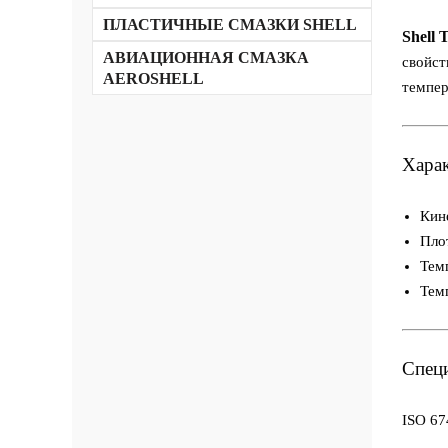
Электроизоляционные масла Shell
Масла-теплоносители Shell
ПЛАСТИЧНЫЕ СМАЗКИ SHELL
Shell 
Белые медицинские масла Shell
Масла Shell для железнодорожного
АВИАЦИОННАЯ СМАЗКА
свойст
транспорта
AEROSHELL
темпер
Харак
Кин
Пло
Тем
Тем
Спец
ISO 67