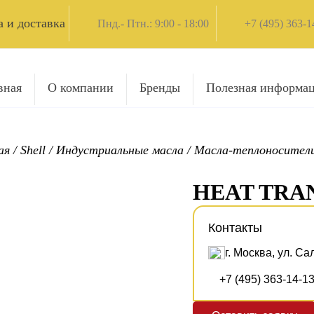
 и доставка
Пнд.- Птн.: 9:00 - 18:00
+7 (495) 363-1
вная
О компании
Бренды
Полезная информа
ая
/
Shell
/
Индустриальные масла
/
Масла-теплоносители
HEAT TRAN
Контакты
г. Москва, ул. Са
+7 (495) 363-14-1