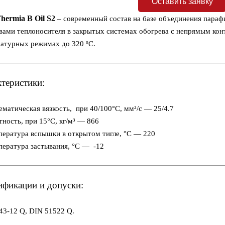
Оставить заявку
Thermia B Oil S2
– современный состав на базе объединения параф
вами теплоносителя в закрытых системах обогрева с непрямым кон
атурных режимах до 320 ºC.
теристики:
ематическая вязкость, при 40/100°С, мм²/с — 25/4.7
тность, при 15°С, кг/м³ — 866
пература вспышки в открытом тигле, °С — 220
пература застывания, °С — -12
ификации и допуски:
43-12 Q, DIN 51522 Q.