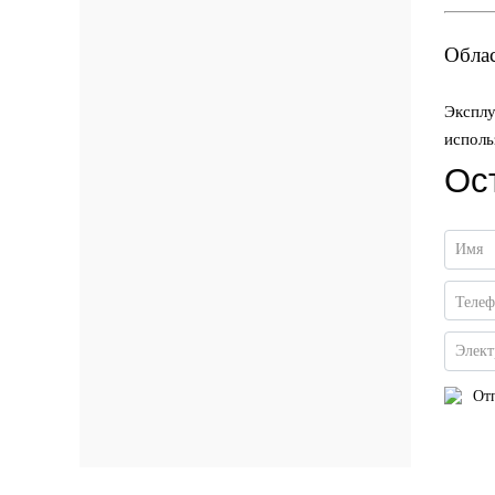
Облас
Эксплу
исполь
Ос
Имя
Теле
Элект
Отп