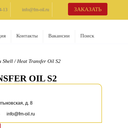
ЗАКАЗАТЬ
4-13
info@fm-oil.ru
ция
Контакты
Вакансии
Поиск
 Shell
/
Heat Transfer Oil S2
SFER OIL S2
лтыковская, д. 8
3
info@fm-oil.ru