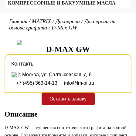
Трансформаторные масла
Биоразлагаемые смазки
Кальциевый комплекс
КОМПРЕССОРНЫЕ И ВАКУУМНЫЕ МАСЛА
Алюминиевый комплекс
Прочие продукты
Масла для резки стекла
Текстильные масла
Биоразлагаемые масла
Вакуумные масла
Полимочевина
Неорганические
Масла для воздушных компрессоров
Главная
/
MATRIX
/
Дисперсии
/
Дисперсии на
Сульфонат кальция
Для холодильных компрессоров
основе графита
/
D-Max GW
Бариевый комплекс
Для газовых компрессоров
Бентонитовые
PTFE/PFPE
Литиевые
D-MAX GW
Литиевый комплекс
Контакты
г. Москва, ул. Салтыковская, д. 8
+7 (495) 363-14-13
info@fm-oil.ru
Оставить заявку
Описание
D-MAX GW — суспензия синтетического графита на водной
основе. Содержит компоненты и добавки, которые улучшают