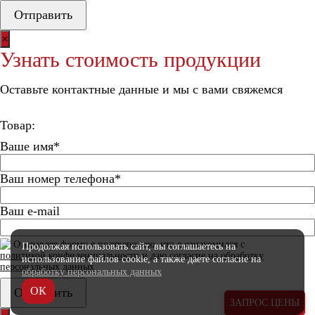
×
Узнать стоимость продукции
Оставьте контактные данные и мы с вами свяжемся
Товар:
Ваше имя*
Ваш номер телефона*
Ваш e-mail
Отправляя форму я подтверждаю, что я ознакомился с
Продолжая использовать сайт, вы соглашаетесь
на
политикой конфиденциальности
и даю согласие на
обработку
использование файлов cookie, а также даете согласие
на
персональных данных
обработку персональных данных
ОК
ЗАПРОС ЦЕНЫ