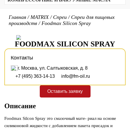
Прочие продукты
Алюминиевый комплекс
Масла для резки стекла
Вакуумные масла
Биоразлагаемые масла
Полимочевина
Текстильные масла
Масла для воздушных компрессоров
Неорганические
Главная
/
MATRIX
/
Спреи
/
Спреи для пищевых
Для холодильных компрессоров
Сульфонат кальция
производств
/
Foodmax Silicon Spray
Для газовых компрессоров
Бариевый комплекс
Бентонитовые
PTFE/PFPE
Литиевые
FOODMAX SILICON SPRAY
Литиевый комплекс
Контакты
г. Москва, ул. Салтыковская, д. 8
+7 (495) 363-14-13
info@fm-oil.ru
Оставить заявку
Описание
Foodmax Silcon Spray это смазочный мате- риал на основе
силиконовой жидкости с добавлением пакета присадок и