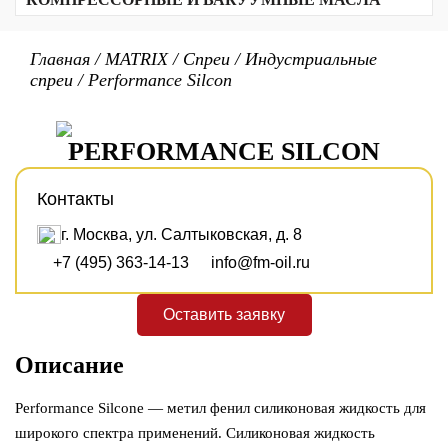
Прочие продукты
Алюминиевый комплекс
Масла для резки стекла
Вакуумные масла
Биоразлагаемые масла
Полимочевина
Текстильные масла
Масла для воздушных компрессоров
Неорганические
Главная
/
MATRIX
/
Спреи
/
Индустриальные
Для холодильных компрессоров
Сульфонат кальция
спреи
/
Performance Silcon
Для газовых компрессоров
Бариевый комплекс
Бентонитовые
PTFE/PFPE
Литиевые
PERFORMANCE SILCON
Литиевый комплекс
Контакты
г. Москва, ул. Салтыковская, д. 8
+7 (495) 363-14-13
info@fm-oil.ru
Оставить заявку
Описание
Performance Silcone — метил фенил силиконовая жидкость для
широкого спектра применений. Силиконовая жидкость