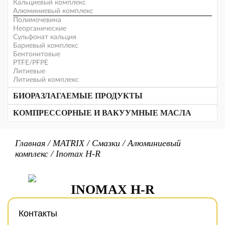
Трансформаторные масла
Кальциевый комплекс
Алюминиевый комплекс
Масла для резки стекла
Текстильные масла
Полимочевина
Неорганические
Сульфонат кальция
Бариевый комплекс
Бентонитовые
PTFE/PFPE
Литиевые
Литиевый комплекс
БИОРАЗЛАГАЕМЫЕ ПРОДУКТЫ
Биоразлагаемые смазки
КОМПРЕССОРНЫЕ И ВАКУУМНЫЕ МАСЛА
Прочие продукты
Биоразлагаемые масла
Вакуумные масла
Масла для воздушных компрессоров
Главная
/
MATRIX
/
Смазки
/
Алюминиевый
Для холодильных компрессоров
комплекс
/
Inomax H-R
Для газовых компрессоров
INOMAX H-R
Контакты