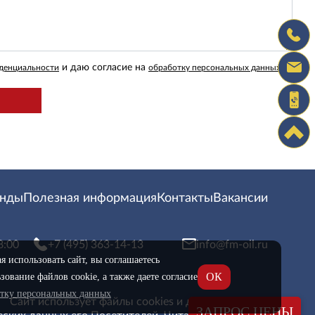
и даю согласие на
денциальности
обработку персональных данных
енды
Полезная информация
Контакты
Вакансии
8:00
+7 (495) 363-14-13
info@fm-oil.ru
 использовать сайт, вы соглашаетесь
ОК
зование файлов cookie, а также даете согласие
отку персональных данных
Сайт использует файлы cookies и другие сервисы
ЗАПРОС ЦЕНЫ