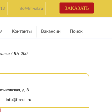
ЗАКАЗАТЬ
-13
info@fm-oil.ru
я
Контакты
Вакансии
Поиск
масла
/
RH 200
лтыковская, д. 8
3
info@fm-oil.ru