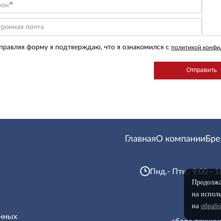
*
фон
тронная почта
правляя форму я подтверждаю, что я ознакомился с
политикой конфи
Главная
О компании
Бр
Пнд.- Птн.: 9:00 - 1
Продолжая
на исполь
на
обраб
анных