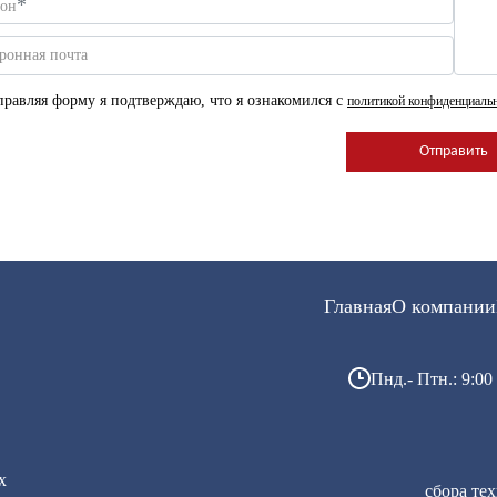
*
фон
ронная почта
равляя форму я подтверждаю, что я ознакомился с
политикой конфиденциаль
Главная
О компании
Пнд.- Птн.: 9:00 
х
сбора те