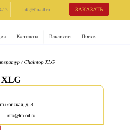
ЗАКАЗАТЬ
4-13
info@fm-oil.ru
ция
Контакты
Вакансии
Поиск
мператур
/
Chaintop XLG
 XLG
лтыковская, д. 8
3
info@fm-oil.ru