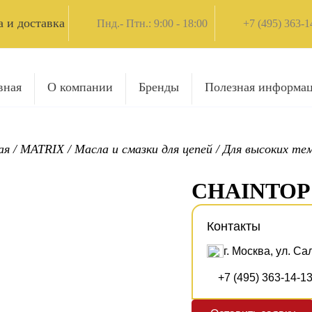
 и доставка
Пнд.- Птн.: 9:00 - 18:00
+7 (495) 363-1
вная
О компании
Бренды
Полезная информа
ая
/
MATRIX
/
Масла и смазки для цепей
/
Для высоких те
CHAINTOP
Контакты
г. Москва, ул. Са
+7 (495) 363-14-1