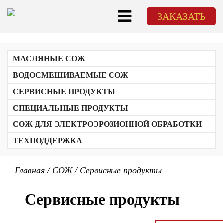
ЗАКАЗАТЬ
МАСЛЯНЫЕ СОЖ
ВОДОСМЕШИВАЕМЫЕ СОЖ
СЕРВИСНЫЕ ПРОДУКТЫ
СПЕЦИАЛЬНЫЕ ПРОДУКТЫ
СОЖ ДЛЯ ЭЛЕКТРОЭРОЗИОННОЙ ОБРАБОТКИ
ТЕХПОДДЕРЖКА
ЭМУЛЬСИЯ СОЖ
ОБУЧЕНИЕ
Главная
/
СОЖ
/
Сервисные продукты
КОНЦЕНТРАТ СОЖ
ТЕХНОЛОГИЧЕСКИЙ АУДИТ И МЕТОДИКА ПОДБОРА СОЖ
ТЕХНИЧЕСКОЕ СОПРОВОЖДЕНИЕ
Сервисные продукты
ЛАБОРАТОРНЫЙ АНАЛИЗ