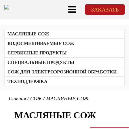
ЗАКАЗАТЬ
МАСЛЯНЫЕ СОЖ
ВОДОСМЕШИВАЕМЫЕ СОЖ
СЕРВИСНЫЕ ПРОДУКТЫ
СПЕЦИАЛЬНЫЕ ПРОДУКТЫ
СОЖ ДЛЯ ЭЛЕКТРОЭРОЗИОННОЙ ОБРАБОТКИ
ТЕХПОДДЕРЖКА
ЭМУЛЬСИЯ СОЖ
ОБУЧЕНИЕ
Главная
/
СОЖ
/
МАСЛЯНЫЕ СОЖ
КОНЦЕНТРАТ СОЖ
ТЕХНОЛОГИЧЕСКИЙ АУДИТ И МЕТОДИКА ПОДБОРА СОЖ
ТЕХНИЧЕСКОЕ СОПРОВОЖДЕНИЕ
МАСЛЯНЫЕ СОЖ
ЛАБОРАТОРНЫЙ АНАЛИЗ