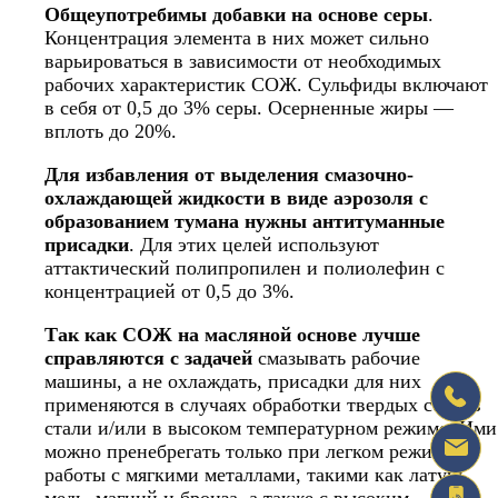
Общеупотребимы добавки на основе серы
.
Концентрация элемента в них может сильно
варьироваться в зависимости от необходимых
рабочих характеристик СОЖ. Сульфиды включают
в себя от 0,5 до 3% серы. Осерненные жиры —
вплоть до 20%.
Для избавления от выделения смазочно-
охлаждающей жидкости в виде аэрозоля с
образованием тумана нужны антитуманные
присадки
. Для этих целей используют
аттактический полипропилен и полиолефин с
концентрацией от 0,5 до 3%.
Так как СОЖ на масляной основе лучше
справляются с задачей
смазывать рабочие
машины, а не охлаждать, присадки для них
применяются в случаях обработки твердых сортов
стали и/или в высоком температурном режиме. Ими
можно пренебрегать только при легком режиме
работы с мягкими металлами, такими как латунь,
медь, магний и бронза, а также с высоким