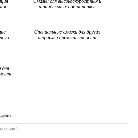
ация
Смазки для высокоскоростных и
ния
шпиндельных подшипников
щие
Специальные смазки для других
стью
отраслей промышленности
 для
ности
бщение.
ментарий