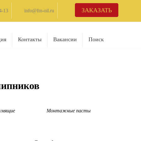
ЗАКАЗАТЬ
4-13
info@fm-oil.ru
ция
Контакты
Вакансии
Поиск
шипников
умящие
Монтажные пасты