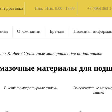
 и доставка
Пнд.- Птн.: 9:00 - 18:00
+7 (495) 363-1
вная
О компании
Бренды
Полезная информа
ая
/
Kluber
/
Смазочные материалы для подшипников
мазочные материалы для под
Высокотемпературные смазки
Высокочистые малош
смазки