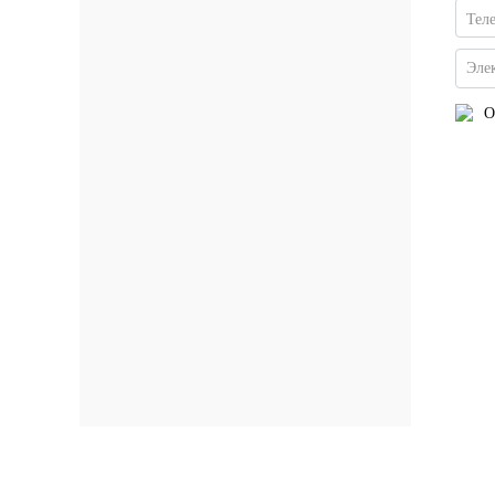
Тел
Эле
О