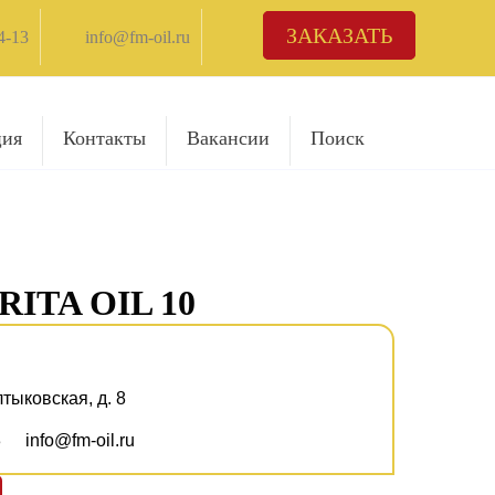
ЗАКАЗАТЬ
4-13
info@fm-oil.ru
ция
Контакты
Вакансии
Поиск
RITA OIL 10
лтыковская, д. 8
3
info@fm-oil.ru