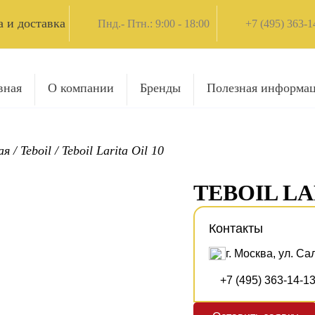
 и доставка
Пнд.- Птн.: 9:00 - 18:00
+7 (495) 363-1
вная
О компании
Бренды
Полезная информа
ая
/
Teboil
/
Teboil Larita Oil 10
TEBOIL LA
Контакты
г. Москва, ул. Са
+7 (495) 363-14-1