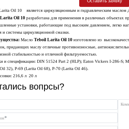
Оставить заявку
 Larita Oil 10 является циркуляционным и гидравлическим маслом
Larita
Oil
10
разработана для применения в различных объектах 
ленные установки, работающие под высоким давлением, легко наг
я и системы циркуляционной смазки.
ущества:
Teboil
Larita
Oil
10
Масло
изготовлено из высококачест
ок, придающих маслу отличные противоизносные, антиокислительн
изной стабильностью и отличной фильтруемостью.
и и спецификации: DIN 51524 Part 2 (HLP); Eaton Vickers I-286-S; M
 Oil 32), P-69 (Larita Oil 68), P-70 (Larita Oil 46).
совки: 216,6 л 20 л
тались вопрсы?
Ком
*
фон