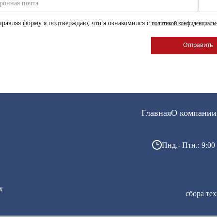
ронная почта
равляя форму я подтверждаю, что я ознакомился с
политикой конфиденциаль
Главная
О компании
Пнд.- Птн.: 9:00 
х
сбора те