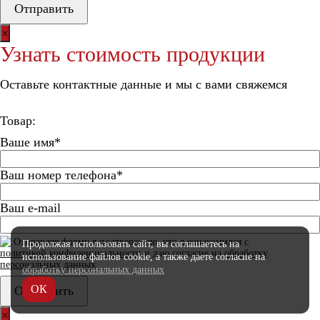
×
Узнать стоимость продукции
Оставьте контактные данные и мы с вами свяжемся
Товар:
Ваше имя*
Ваш номер телефона*
Ваш e-mail
Отправляя форму я подтверждаю, что я ознакомился с
Продолжая использовать сайт, вы соглашаетесь
на
политикой конфиденциальности
и даю согласие на
обработку
использование файлов cookie, а также даете согласие
на
персональных данных
обработку персональных данных
ОК
×