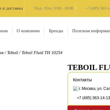
 и доставка
Пнд.- Птн.: 9:00 - 18:00
+7 (495) 363-1
вная
О компании
Бренды
Полезная информа
ая
/
Teboil
/
Teboil Fluid TH 10254
TEBOIL FL
Контакты
г. Москва, ул. Са
+7 (495) 363-14-1