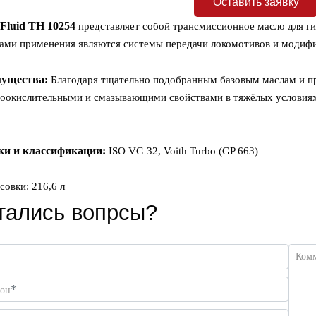
Оставить заявку
Fluid
TH
10254
представляет собой трансмиссионное масло для г
ами применения являются системы передачи локомотивов и моди
ущества:
Благодаря тщательно подобранным базовым маслам и пр
оокислительными и смазывающими свойствами в тяжёлых условиях
ки и классификации:
ISO VG 32, Voith Turbo (GP 663)
совки: 216,6 л
тались вопрсы?
Ком
*
фон