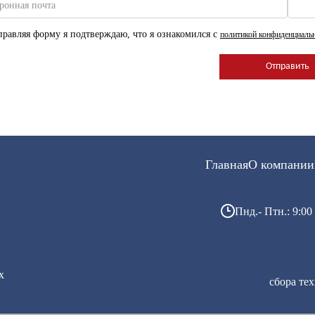
ронная почта
равляя форму я подтверждаю, что я ознакомился с
политикой конфиденциаль
Главная
О компании
Пнд.- Птн.: 9:00 
х
сбора те