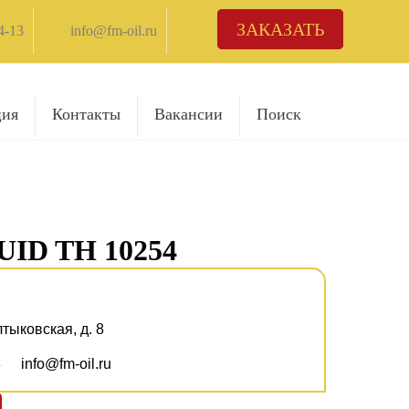
ЗАКАЗАТЬ
4-13
info@fm-oil.ru
ция
Контакты
Вакансии
Поиск
UID TH 10254
лтыковская, д. 8
3
info@fm-oil.ru