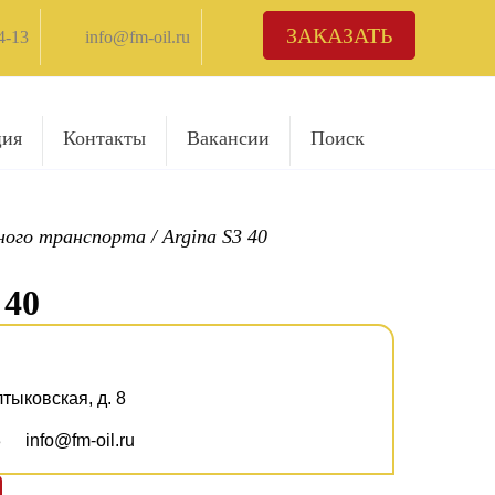
ЗАКАЗАТЬ
4-13
info@fm-oil.ru
ция
Контакты
Вакансии
Поиск
жного транспорта
/
Argina S3 40
 40
лтыковская, д. 8
3
info@fm-oil.ru