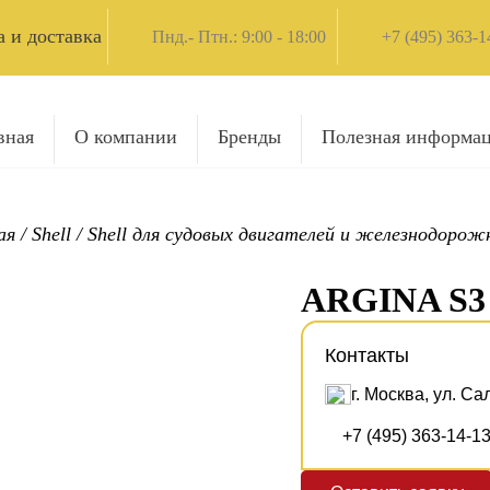
 и доставка
Пнд.- Птн.: 9:00 - 18:00
+7 (495) 363-1
вная
О компании
Бренды
Полезная информа
ая
/
Shell
/
Shell для судовых двигателей и железнодоро
ARGINA S3
Контакты
г. Москва, ул. Са
+7 (495) 363-14-1