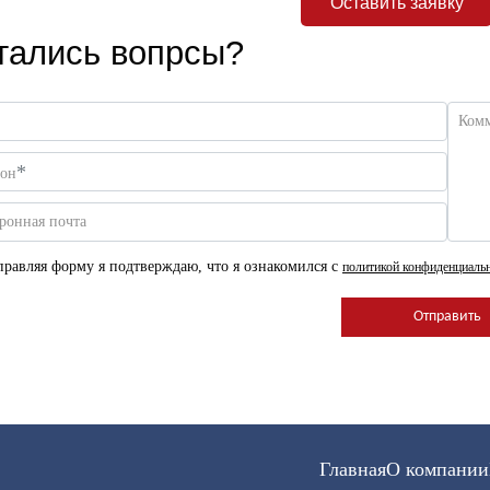
Оставить заявку
тались вопрсы?
Ком
*
фон
ронная почта
равляя форму я подтверждаю, что я ознакомился с
политикой конфиденциаль
Главная
О компании