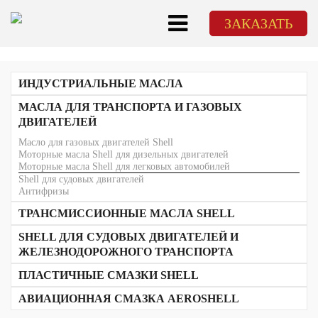
ЗАКАЗАТЬ
ИНДУСТРИАЛЬНЫЕ МАСЛА
Гидравлические масла Shell
МАСЛА ДЛЯ ТРАНСПОРТА И ГАЗОВЫХ
Редукторные масла Shell
ДВИГАТЕЛЕЙ
Компрессорное масло Shell
Масла Shell для газовых компрессоров
Масло для газовых двигателей Shell
Циркуляционные масла Shell
Моторные масла Shell для дизельных двигателей
Масла Shell для направляющих
Моторные масла Shell для легковых автомобилей
Масла Shell для пневмоинструмента
Shell для судовых двигателей
Турбинные масла Shell
Антифризы
Авиационная смазка AeroShell
ТРАНСМИССИОННЫЕ МАСЛА SHELL
Холодильные масла Shell
Масло для газовых двигателей Shell
SHELL ДЛЯ СУДОВЫХ ДВИГАТЕЛЕЙ И
Электроизоляционные масла Shell
Масла-теплоносители Shell
ЖЕЛЕЗНОДОРОЖНОГО ТРАНСПОРТА
Белые медицинские масла Shell
Масла Shell для железнодорожного транспорта
ПЛАСТИЧНЫЕ СМАЗКИ SHELL
АВИАЦИОННАЯ СМАЗКА AEROSHELL