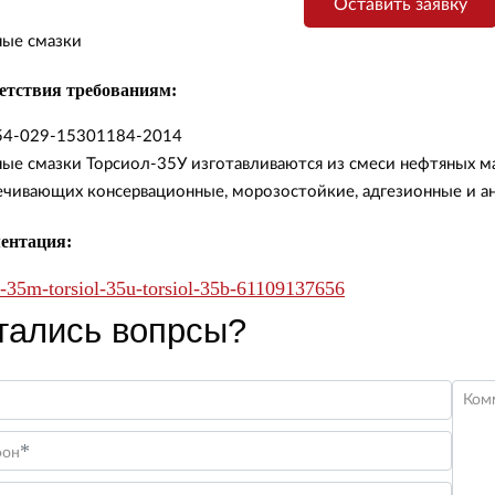
Оставить заявку
ные смазки
етствия требованиям:
54-029-15301184-2014
ные смазки Торсиол-35У изготавливаются из смеси нефтяных м
ечивающих консервационные, морозостойкие, адгезионные и а
ентация:
l-35m-torsiol-35u-torsiol-35b-61109137656
тались вопрсы?
Ком
*
фон