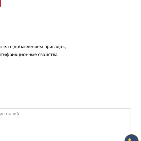
асел с добавлением присадок,
нтифрикционные свойства.
ментарий