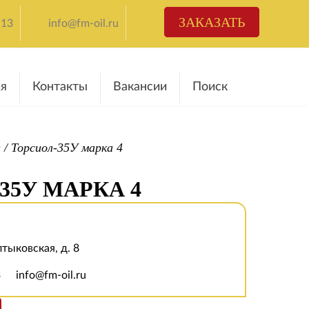
ЗАКАЗАТЬ
-13
info@fm-oil.ru
я
Контакты
Вакансии
Поиск
и
/
Торсиол-35У марка 4
35У МАРКА 4
лтыковская, д. 8
3
info@fm-oil.ru