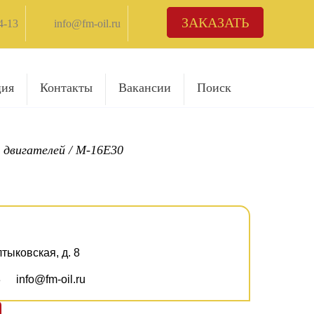
ЗАКАЗАТЬ
4-13
info@fm-oil.ru
ция
Контакты
Вакансии
Поиск
 двигателей
/
М-16E30
лтыковская, д. 8
3
info@fm-oil.ru