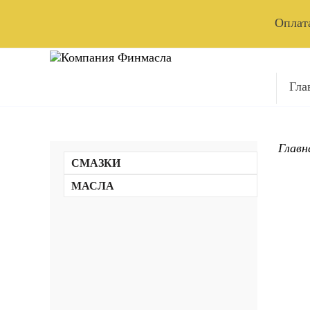
Оплата
Гла
Главн
СМАЗКИ
Литиевые смазки с EP присадками
МАСЛА
Высокотемпературные смазки с EP
Моторные масла
присадками
Трансмиссионные масла
Литий-кальциевые смазки с EP
Масла для легковых автомобилей
Индустриальные масла
присадками
Масла для высоконагруженных дизелей
Масла для автоматических коробок
Многоцелевые смазки по ГОСТу и ТУ
и коммерческого транспорта
передач
Гидравлические масла
Низкотемпературные смазки
Масла для мототехники и лодочных
Масла для механических коробок
Редукторные масла
Смазки для открытых зубчатых передач
моторов
передач и дифференциалов
Масла для направляющих скольжения
Консервационные и канатные смазки
Масла для высоконагруженных
Компрессорные масла
Масла для судовых двигателей
Индустриальные смазки
Масла для двигателей, работающих на
трансмиссий и гидросистем
Турбинные масла
Железнодорожные смазки
природном газе
внедорожной строительной и
Прокатные масла