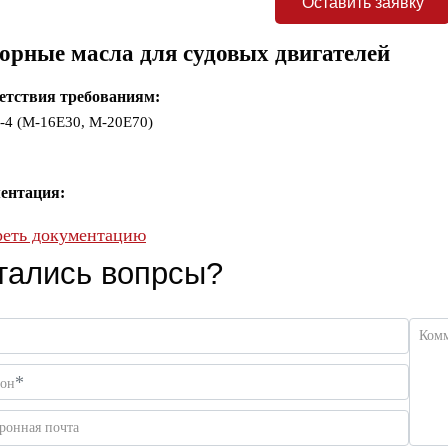
Оставить заявку
орные масла для судовых двигателей
етствия требованиям:
-4 (М-16Е30, М-20Е70)
ентация:
еть документацию
тались вопрсы?
Ком
*
фон
ронная почта