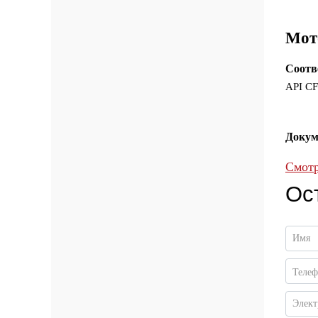
Технологические смазки
сельскохозяйственной техники
Специальные масла
Общего назначения (базовые)
Мот
Соотв
API CF
Докум
Смотр
Ос
Имя
Теле
Элект