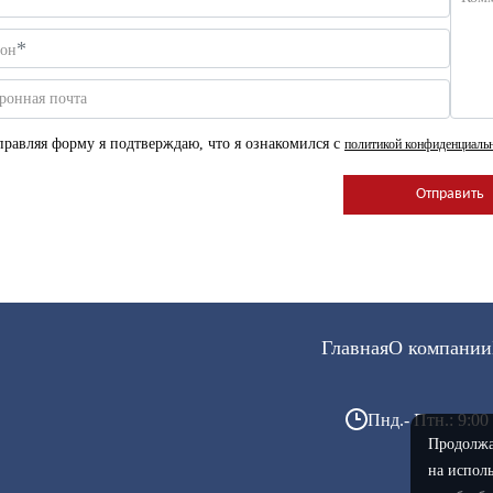
*
фон
ронная почта
равляя форму я подтверждаю, что я ознакомился с
политикой конфиденциаль
Главная
О компании
Пнд.- Птн.: 9:00 
Продолжая
на исполь