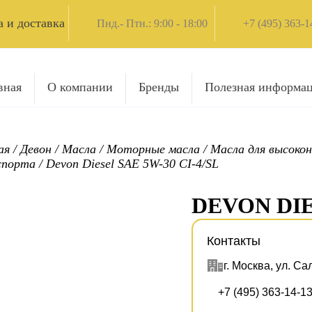
 и доставка
Пнд.- Птн.: 9:00 - 18:00
+7 (495) 363-1
вная
О компании
Бренды
Полезная информа
ая
/
Девон
/
Масла
/
Моторные масла
/
Масла для высокон
спорта
/
Devon Diesel SAE 5W-30 CI-4/SL
DEVON DIE
Контакты
г. Москва, ул. Са
+7 (495) 363-14-1