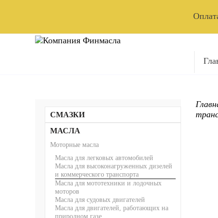
Оплата
Гла
Главн
тран
СМАЗКИ
Литиевые смазки с EP присадками
МАСЛА
Высокотемпературные смазки с EP
Моторные масла
присадками
Литий-кальциевые смазки с EP
Масла для легковых автомобилей
присадками
Масла для высоконагруженных дизелей
Многоцелевые смазки по ГОСТу и ТУ
и коммерческого транспорта
Низкотемпературные смазки
Масла для мототехники и лодочных
Смазки для открытых зубчатых передач
моторов
Консервационные и канатные смазки
Масла для судовых двигателей
Индустриальные смазки
Масла для двигателей, работающих на
Железнодорожные смазки
природном газе