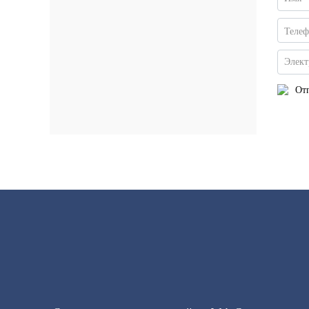
Теле
Элект
Отп