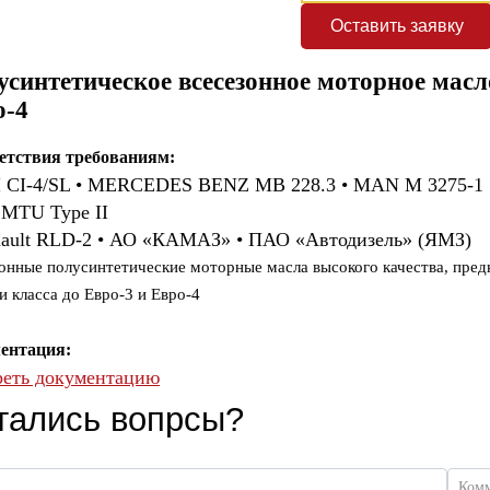
Оставить заявку
синтетическое всесезонное моторное масл
о-4
етствия требованиям:
 CI-4/SL • MERCEDES BENZ MB 228.3 • MAN M 3275-1
 MTU Type II
ault RLD-2 • АО «КАМАЗ» • ПАО «Автодизель» (ЯМЗ)
зонные полусинтетические моторные масла высокого качества, пре
и класса до Евро-3 и Евро-4
ентация:
еть документацию
тались вопрсы?
Ком