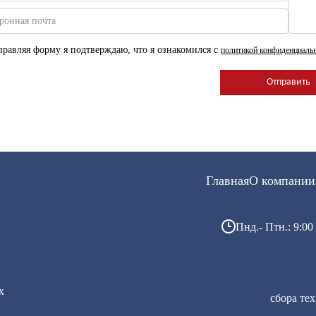
ронная почта
равляя форму я подтверждаю, что я ознакомился с
политикой конфиденциаль
Главная
О компании
Пнд.- Птн.: 9:00 
х
сбора те