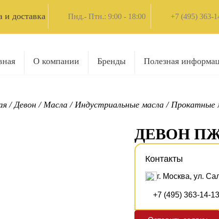
 и доставка
Пнд.- Птн.: 9:00 - 18:00
+7 (495) 363-1
вная
О компании
Бренды
Полезная информа
ая
/
Девон
/
Масла
/
Индустриальные масла
/
Прокатные 
ДЕВОН ПЖ
Контакты
г. Москва, ул. Са
+7 (495) 363-14-1