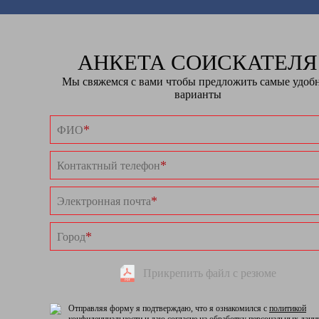
АНКЕТА СОИСКАТЕЛЯ
Мы свяжемся с вами чтобы предложить самые удоб
варианты
*
ФИО
*
Контактный телефон
*
Электронная почта
*
Город
Прикрепить файл с резюме
Отправляя форму я подтверждаю, что я ознакомился с
политикой
конфиденциальности
и даю согласие на
обработку персональных данн