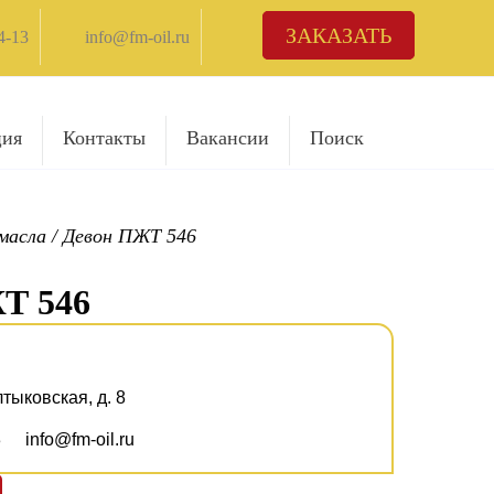
ЗАКАЗАТЬ
4-13
info@fm-oil.ru
ция
Контакты
Вакансии
Поиск
масла
/
Девон ПЖТ 546
Т 546
лтыковская, д. 8
3
info@fm-oil.ru