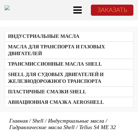
ЗАКАЗАТЬ
ИНДУСТРИАЛЬНЫЕ МАСЛА
Гидравлические масла Shell
МАСЛА ДЛЯ ТРАНСПОРТА И ГАЗОВЫХ
Редукторные масла Shell
ДВИГАТЕЛЕЙ
Компрессорное масло Shell
Масла Shell для газовых компрессоров
Масло для газовых двигателей Shell
ТРАНСМИССИОННЫЕ МАСЛА SHELL
Циркуляционные масла Shell
Моторные масла Shell для дизельных двигателей
Масла Shell для направляющих
Моторные масла Shell для легковых автомобилей
SHELL ДЛЯ СУДОВЫХ ДВИГАТЕЛЕЙ И
Масла Shell для пневмоинструмента
Shell для судовых двигателей
ЖЕЛЕЗНОДОРОЖНОГО ТРАНСПОРТА
Турбинные масла Shell
Антифризы
Авиационная смазка AeroShell
ПЛАСТИЧНЫЕ СМАЗКИ SHELL
Холодильные масла Shell
Масло для газовых двигателей Shell
АВИАЦИОННАЯ СМАЗКА AEROSHELL
Электроизоляционные масла Shell
Масла-теплоносители Shell
Белые медицинские масла Shell
Масла Shell для железнодорожного транспорта
Главная
/
Shell
/
Индустриальные масла
/
Гидравлические масла Shell
/
Tellus S4 ME 32