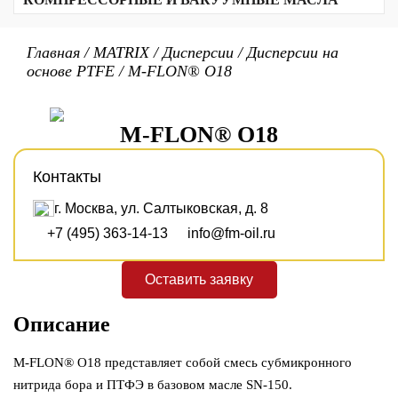
Прочие продукты
Алюминиевый комплекс
Масла для резки стекла
Вакуумные масла
Биоразлагаемые масла
Полимочевина
Текстильные масла
Масла для воздушных компрессоров
Неорганические
Главная
/
MATRIX
/
Дисперсии
/
Дисперсии на
Для холодильных компрессоров
Сульфонат кальция
основе PTFE
/
M-FLON® O18
Для газовых компрессоров
Бариевый комплекс
Бентонитовые
PTFE/PFPE
Литиевые
M-FLON® O18
Литиевый комплекс
Контакты
г. Москва, ул. Салтыковская, д. 8
+7 (495) 363-14-13
info@fm-oil.ru
Оставить заявку
Описание
M-FLON® O18 представляет собой смесь субмикронного
нитрида бора и ПТФЭ в базовом масле SN-150.