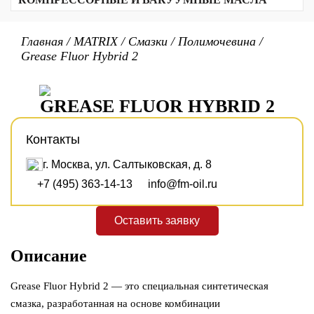
Прочие продукты
Алюминиевый комплекс
Масла для резки стекла
Вакуумные масла
Биоразлагаемые масла
Полимочевина
Текстильные масла
Масла для воздушных компрессоров
Неорганические
Главная
/
MATRIX
/
Смазки
/
Полимочевина
/
Для холодильных компрессоров
Сульфонат кальция
Grease Fluor Hybrid 2
Для газовых компрессоров
Бариевый комплекс
Бентонитовые
PTFE/PFPE
Литиевые
GREASE FLUOR HYBRID 2
Литиевый комплекс
Контакты
г. Москва, ул. Салтыковская, д. 8
+7 (495) 363-14-13
info@fm-oil.ru
Оставить заявку
Описание
Grease Fluor Hybrid 2 — это специальная синтетическая
смазка, разработанная на основе комбинации