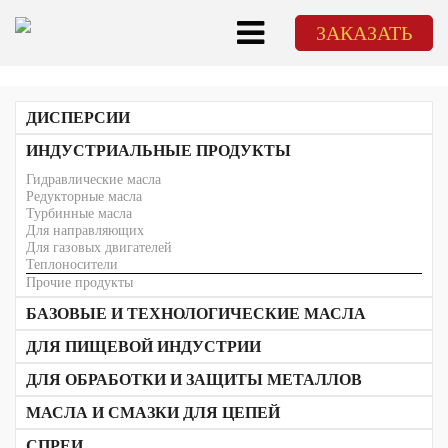
ЗАКАЗАТЬ
ДИСПЕРСИИ
Дисперсии на основе графита
ИНДУСТРИАЛЬНЫЕ ПРОДУКТЫ
Дисперсии на основе дисульфида молибдена
Гидравлические масла
Дисперсии на основе PTFE
Редукторные масла
Дисперсии на основе нитрита бора
Турбинные масла
Для направляющих
Для газовых двигателей
Теплоносители
Прочие продукты
БАЗОВЫЕ И ТЕХНОЛОГИЧЕСКИЕ МАСЛА
В жидкой форме
ДЛЯ ПИЩЕВОЙ ИНДУСТРИИ
В пластичной форме
Масла для цепей и конвейеров
ДЛЯ ОБРАБОТКИ И ЗАЩИТЫ МЕТАЛЛОВ
Спреи
Водорастворимые СОЖ
Компрессорные и вакуумные масла
МАСЛА И СМАЗКИ ДЛЯ ЦЕПЕЙ
Масляные СОЖ
Смазки
Для высоких температур
Защита от коррозии
Редукторные масла
СПРЕИ