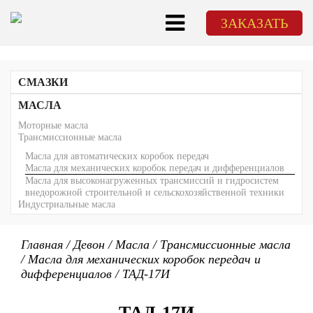
ЗАКАЗАТЬ
СМАЗКИ
Литиевые смазки с EP присадками
МАСЛА
Высокотемпературные смазки с EP присадками
Моторные масла
Литий-кальциевые смазки с EP присадками
Трансмиссионные масла
Многоцелевые смазки по ГОСТу и ТУ
Масла для легковых автомобилей
Низкотемпературные смазки
Масла для высоконагруженных дизелей и коммерческого
Масла для автоматических коробок передач
Смазки для открытых зубчатых передач
транспорта
Масла для механических коробок передач и дифференциалов
Консервационные и канатные смазки
Масла для мототехники и лодочных моторов
Масла для высоконагруженных трансмиссий и гидросистем
Индустриальные смазки
Масла для судовых двигателей
внедорожной строительной и сельскохозяйственной техники
Железнодорожные смазки
Масла для двигателей, работающих на природном газе
Индустриальные масла
Технологические смазки
Гидравлические масла
Редукторные масла
Главная
/
Девон
/
Масла
/
Трансмиссионные масла
Масла для направляющих скольжения
/
Масла для механических коробок передач и
Компрессорные масла
Турбинные масла
дифференциалов
/
ТАД-17И
Прокатные масла
Специальные масла
Общего назначения (базовые)
ТАД-17И