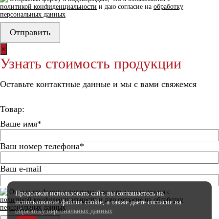
политикой конфиденциальности
и даю согласие на
обработку
персональных данных
×
Узнать стоимость продукции
Оставьте контактные данные и мы с вами свяжемся
Товар:
Ваше имя*
Ваш номер телефона*
Ваш e-mail
Отправляя форму я подтверждаю, что я ознакомился с
Продолжая использовать сайт, вы соглашаетесь
на
политикой конфиденциальности
и даю согласие на
обработку
использование файлов cookie, а также даете согласие
на
персональных данных
обработку персональных данных